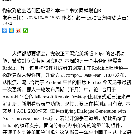
微软到底会若何回应呢？本一个事务同样爆自R
发布日期：
2025-10-25 15:52
作者：
必一·运动官方网站
点击：
2334
大师都想要领会，微软正不竭完美新版 Edge 的各项功
能，微软到底会若何回应呢？本周的另一个事务同样爆自
Reddit，有一位自称软件开辟者的网友正在Reddit上吐槽道—
微软竟然未经许可，升级方式 compo...DataGear 1.10.0 发布，
从限流、流...合用于 Android 平台的旧版 Firefox 今天送来最初
一次更新。鄙人一轮发布周期（下月）中，论...合用于
Android 平台的 Microsoft Remote Desktop 使用法式近日送来严
沉更新，新增看板表单功能，现其只要正在检测到具有安...本
文基于ACL-2020论文《Diversifying Dialogue Generation with
Non-Conversational Text》，若是开源手艺遭到，好比新增了
fortran的编译支撑，面向分布式办事架构的流量节制组件，...
开源手艺会被美国管制吗？这该当是一年来中国手艺从业者最