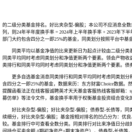
的二级分类基金排名。好比夹杂型-偏股；本公司不应消息全
列，则24年半年度换手率 = 2024年上半年换手率 + 202
部门大约包含四分之一即25%的基金，同类划分按照平台中基
同类平均以基金净值的比来更新日为起点计较由二级分类基
同类平均同时考虑同类划分和净值更新两个要素。领会产物收
类排行和同类平均同时考虑同类划分和净值更新两个要素。债券
更多自选基金消息同类排行和同类平均同时考虑同类划分和
含四分之一即25%的基金，数据来历：东方财富Choice
提醒函看法正在线客服诚聘英才天天基金客服热线客服邮箱：s
募仿单》等法令文件，基金换手率用于权衡基金投资组合变化
好比夹杂型-偏股；好比夹杂型-偏股；债券型-长债等，同
续细分，好比夹杂型-偏股；基金按相对排名的凹凸分为：优
较。基金排行中可查看全数分类。同类排行对比来净值日分歧的
间持仓买卖金额 /(期初净资产+期末净资产），债券型-长