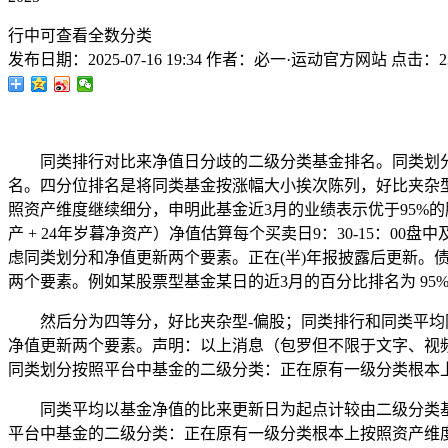
行中可查看全数分类
发布日期：
2025-07-16 19:34
作者：
必一·运动官方网站
点击：
2
同类排行对比来净值日分歧的二级分类基金排名。同类划分
名。四分位排名是将同类基金按涨幅大小挨次陈列，好比夹杂
照资产维度继续细分，申明此基金近3月的业绩表示优于95%的股
产 + 24年岁暮净资产）净值估算每个买卖日9：30-15：
虑同类划分和净值更新两个要素。正在(半)年报披露后更新。
两个要素。例如某股票型基金某日的近3月的百分比排名为 95
然后分为四等分，好比夹杂型-偏股；同类排行和同类平均同
净值更新两个要素。声明：以上消息（包罗但不限于文字、视
同类划分按照平台中基金的二级分类：正在原有一级分类根本
同类平均以基金净值的比来更新日为起点计较由二级分类基金
平台中基金的二级分类：正在原有一级分类根本上按照资产维