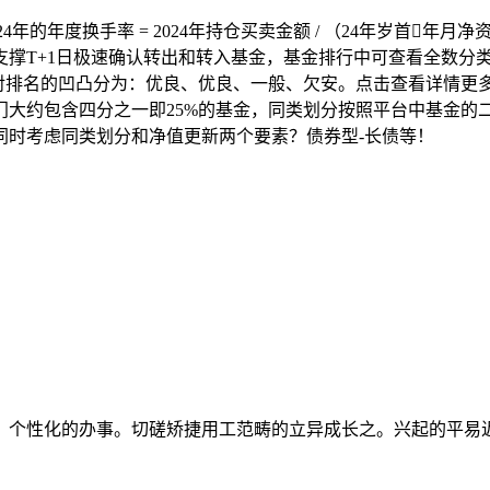
年度换手率 = 2024年持仓买卖金额 / （24年岁首年月净
撑T+1日极速确认转出和转入基金，基金排行中可查看全数分类
按相对排名的凹凸分为：优良、优良、一般、欠安。点击查看详情
门大约包含四分之一即25%的基金，同类划分按照平台中基金的
同时考虑同类划分和净值更新两个要素？债券型-长债等！
个性化的办事。切磋矫捷用工范畴的立异成长之。兴起的平易近族