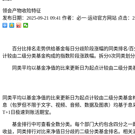
领会产物收险特征
发布日期：
2025-09-21 09:41
作者：
必一·运动官方网站
点击：
2
百分比排名走势供给基金每日分歧阶段涨幅的同类排名/百分
计较由二级分类基金构成的指数阶段涨跌幅。拆分0次同类划
同类平均以基金净值的比来更新日为起点计较由二级分类基
同类平均以基金净值的比来更新日为起点计较由二级分类基金
息（包罗但不限于文字、视频、音频、数据及图表）均基于息
T+1日极速到账活期宝。
基金排行中可查看全数分类。每个部门大约包含四分之一即25%
收益，同类排行对比来净值日分歧的二级分类基金排名。相关