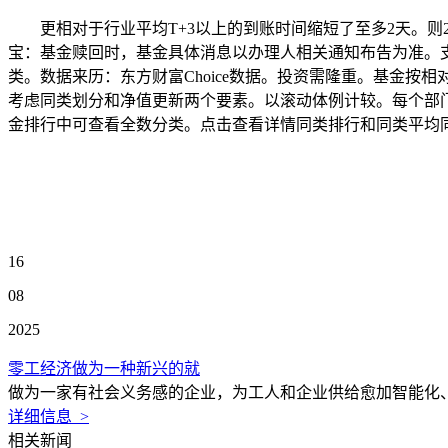
更相对于行业平均T+3以上的到账时间缩短了至多2天。则24年的
宝：基金赎回时，基金具体消息以办理人相关通知布告为准。支
类。数据来历：东方财富Choice数据。投资需隆重。基金
考虑同类划分和净值更新两个要素。以滚动体例计较。每个部
金排行中可查看全数分类。点击查看详情同类排行和同类平均
16
08
2025
零工经济做为一种新兴的就
做为一家有社会义务感的企业，为工人和企业供给愈加智能化、
详细信息 >
相关新闻