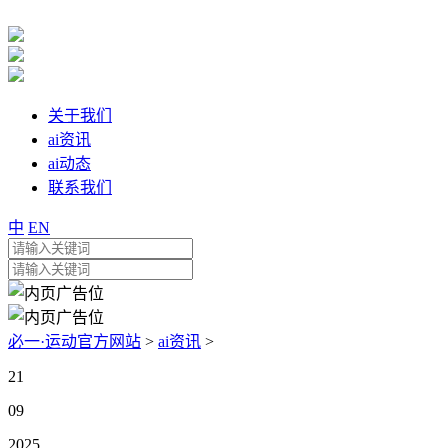
关于我们
ai资讯
ai动态
联系我们
中
EN
必一·运动官方网站
>
ai资讯
>
21
09
2025