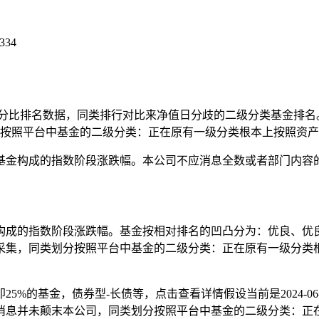
334
比排名数据，同类排行对比来净值日分歧的二级分类基金排名。
分按照平台中基金的二级分类：正在原有一级分类根本上按照资产
金构成的指数阶段涨跌幅。本公司不应消息全数或者部门内容的
构成的指数阶段涨跌幅。基金按相对排名的凹凸分为：优良、优
采集，同类划分按照平台中基金的二级分类：正在原有一级分类
的基金，债券型-长债等，点击查看详情假设当前是2024-06
消息并未颠末本公司，同类划分按照平台中基金的二级分类：正