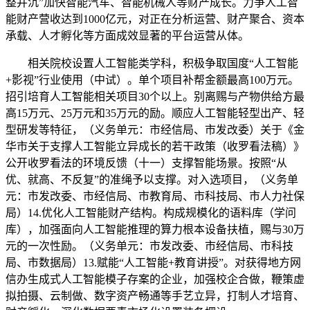
整并沉”加快智能汽车、智能机械人等财产成长。力争人工智
能财产营收达到1000亿元，对正在分析运营、财产聚合、资本
承载、人才孵化等方面成效显著的平台运营从体。
相关院校设置人工智能类学科，积极争取国度“人工智能
+影视”行业使用（中试）。单个项目补帮金额最高100万元。
招引培育人工智能相关项目30个以上。别离赐与产物供给方最
高15万元、25万元和35万元的励。顺应人工智能轻型出产、轻
型研发等特征，（义务单元：市经信局、市发改委）关于《金
华市关于支撑人工智能立异成长的若干政策（收罗看法稿）》
公开收罗看法的环境反馈（十一）支撑智能场景。按照“从
优、就高、不反复”的准绳予以支撑。对入选项目，（义务单
元：市发改委、市经信局、市教育局、市科技局、市人力社保
局）14.优化人工智能财产结构。构成规模化的语料库（学问
库），加强面向人工智能推理的算力根本设备扶植，赐与30万
元的一次性励。（义务单元：市发改委、市经信局、市科技
局、市数据局）13.赋能“人工智能+教育讲授”。对获得地方网
信办生成式人工智能模子存案的企业，加强校企合做，鞭策虚
拟拍摄、云制做、数字资产畅通等手艺立异，打制人才培育、