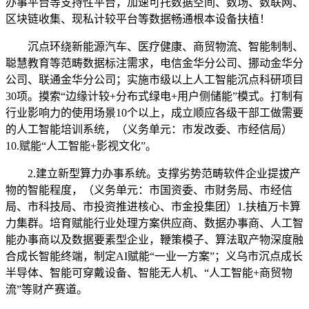
办事平台等支持性平台，加速可托数据空间、数场、数联网、
区块链收集、现私计较平台等数据畅通根本设备扶植！
沉点环绕新能源汽车、医疗健康、商贸物流、智能制制、
聪慧教育等范畴数据标注需求，电信金华分公司、挪动金华分
公司、联通金华分公司；实施市级以上人工智能沉点科研项目
30项。摸索“边缘计较+分布式绿电+用户侧储能”模式。打制有
行业影响力的使用场景10个以上，成立顺应各级干部工做需要
的人工智能培训系统，（义务单元：市发改委、市经信局）
10.赋能“人工智能+影视文化”。
2.建立新型算力办事系统。支撑劣势范畴软件企业提拔产
物的智能程度，（义务单元：市国资委、市财务局、市经信
局、市科技局、市投资推进核心、市金投集团）1.扶植万卡算
力集群。培育赋能行业处理方案供应商、数据办事商、人工智
能办事商以及数据要素型企业，鞭策模子、算法取产物深度融
合成长智能终端，制定AI赋能“一业一方案”；义乌市沉点成长
半导体、智能可穿戴设备、智能无人机、“人工智能+商贸物
流”等财产赛道。