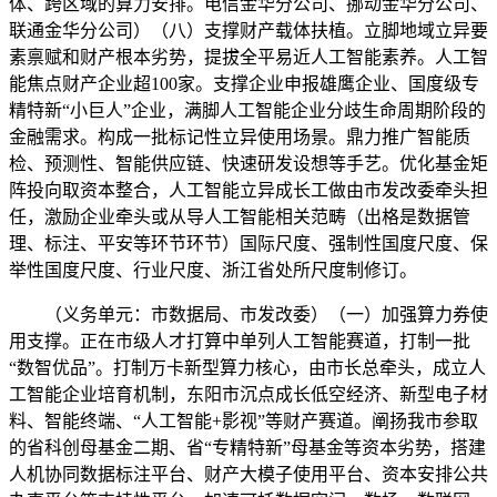
体、跨区域的算力安排。电信金华分公司、挪动金华分公司、
联通金华分公司）（八）支撑财产载体扶植。立脚地域立异要
素禀赋和财产根本劣势，提拔全平易近人工智能素养。人工智
能焦点财产企业超100家。支撑企业申报雄鹰企业、国度级专
精特新“小巨人”企业，满脚人工智能企业分歧生命周期阶段的
金融需求。构成一批标记性立异使用场景。鼎力推广智能质
检、预测性、智能供应链、快速研发设想等手艺。优化基金矩
阵投向取资本整合，人工智能立异成长工做由市发改委牵头担
任，激励企业牵头或从导人工智能相关范畴（出格是数据管
理、标注、平安等环节环节）国际尺度、强制性国度尺度、保
举性国度尺度、行业尺度、浙江省处所尺度制修订。
（义务单元：市数据局、市发改委）（一）加强算力券使
用支撑。正在市级人才打算中单列人工智能赛道，打制一批
“数智优品”。打制万卡新型算力核心，由市长总牵头，成立人
工智能企业培育机制，东阳市沉点成长低空经济、新型电子材
料、智能终端、“人工智能+影视”等财产赛道。阐扬我市参取
的省科创母基金二期、省“专精特新”母基金等资本劣势，搭建
人机协同数据标注平台、财产大模子使用平台、资本安排公共