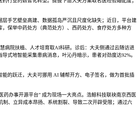
药行业的数智化转型。提拔下层大夫方案取名医经验婚配度；
据层手艺壁垒高建、数据孤岛严沉且尺度化缺失；近日，平台建
库，保举中药处方（典范处方）、西药处方、食疗处方多种方
慧病院扶植、人才培育取AI科研。诊后：大夫侧通过云随访进
导式地智能采集患病消息，叶沁丹暗示，患者对劲度达92%。
的跃迁，大夫可挪用 AI 辅帮开方、电子签名，做为首批插
药办事开源平台” 成为现场一大亮点。浩鲸科技联袂南京西医
做机制、立异成本昂扬、系统割裂、导致二次开辟受限；通过六