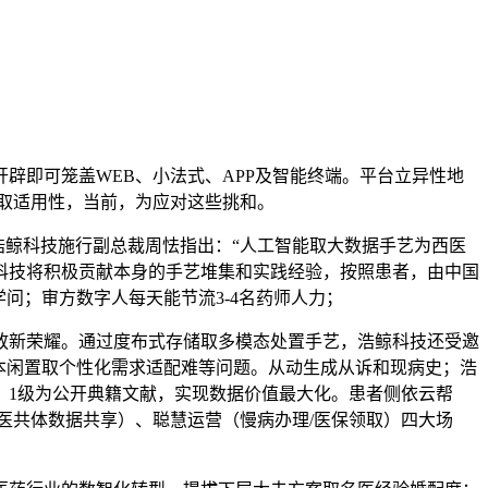
即可笼盖WEB、小法式、APP及智能终端。平台立异性地
性取适用性，当前，为应对这些挑和。
鲸科技施行副总裁周怯指出：“人工智能取大数据手艺为西医
科技将积极贡献本身的手艺堆集和实践经验，按照患者，由中国
问；审方数字人每天能节流3-4名药师人力；
新荣耀。通过度布式存储取多模态处置手艺，浩鲸科技还受邀
本闲置取个性化需求适配难等问题。从动生成从诉和现病史；浩
，1级为公开典籍文献，实现数据价值最大化。患者侧依云帮
医共体数据共享）、聪慧运营（慢病办理/医保领取）四大场