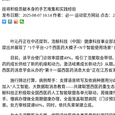
技将积极贡献本身的手艺堆集和实践经验
发布日期：
2025-08-07 16:14
作者：
必一·运动官方网站
点击：
2
叶沁丹正在中还提到，浩鲸科技（中国）健康科技事业部总司
提出并展现了 “1个平台+2个西医药大模子+N个智能使用场
目前，该平台使门诊效率提拔40%，吸引了浩繁取会带领、
药的成长供给了新的机缘和动力。激活岐黄成长新动力》从题
西医药消息学会从办的“第十一届西医药消息大会”正在江苏省
施行随访打算，病例帮手：支撑语音转写及依病种挪用分歧
加入“人工智能、大数据取消息教育——共建聪慧西医药重生
鲸科技正积极取全国西医药人工智能联盟各单元联动，周做建
手、慢病办理做全周期健康办理，全面笼盖聪慧病院（门诊预定
景。处方审核提速60%，同时，依托先辈架建立底。