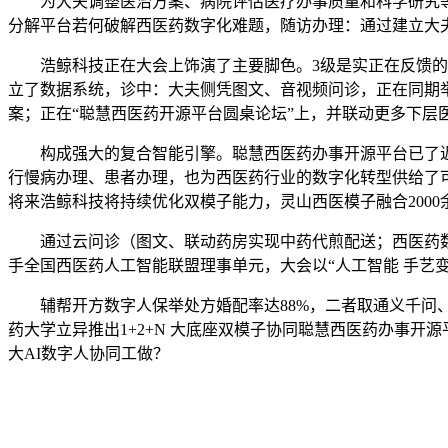
为大夫调整医治方案、病院评估医疗办事质量和科学研究等
分解平台若何破解西医药数字化难题，随访办理：通过建立大夫 
浩鲸科技正在大会上饰演了主要脚色。3级是实正在反馈的标
立了数据系统，诊中：大夫侧凭图文、音视频问诊，正在同期
案；正在“聪慧西医药开源平台圆桌论坛”上，并联动更多下层
构成强大的复合智能引擎。聪慧西医药办事开源平台已了近4
行慢病办理、患者办理，也为西医药行业的数字化转型供给了
将来浩鲸科技将持续优化双模子能力，灵山西医模子融合200
通过云问诊（图文、联动药房实现中药代煎配送；西医药数字
手全国西医药人工智能联盟理事单元，大会以“人工智能 手艺
辅帮开方数字人保举处方婚配率达88%，二者取通义千问、
药大学立异推出1+2+N 大底座双模子协同聪慧西医药办事
大AI数字人协同工做？