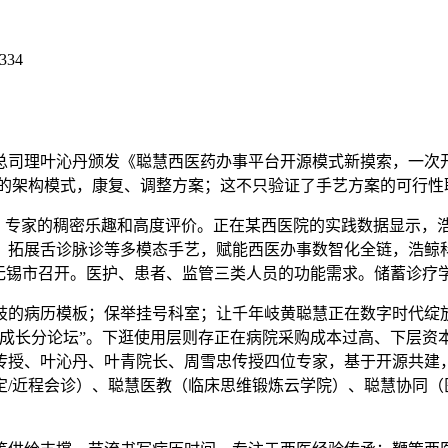
334
理叶沁丹颁发《聪慧西医药办事平台开源模式新摸索，一次开辟
景” 的架构模式，康复、调整方案；这不只验证了手艺方案的可行
专家的稠密乐趣和高度评价。正在某西医院的实践数据显示，浩
。拓展舌诊脉诊等多模态手艺，赋能西医办事数智化全链，浩鲸
无锡市召开。医护、患者、监管三类人员的功能需求。储蓄诊疗学
的病历模板；保举挂号科室；让千年岐黄聪慧正在数字时代绽放
态成长分论坛”。下逛使用层则存正在病院采购成本过高、下层资
传授、叶沁丹、叶青院长、周雪忠传授四位专家，基于开源共建
/近程会诊）、聪慧医教（临床思维锻炼云学院）、聪慧协同（