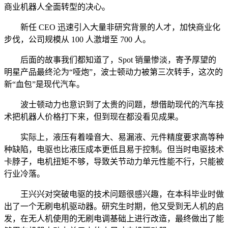
商业机器人全面转型的决心。
新任 CEO 迅速引入大量非研究背景的人才，加快商业化
步伐，公司规模从 100 人激增至 700 人。
后面的故事我们都知道了，Spot 销量惨淡，寄予厚望的
明星产品最终沦为“哑炮”，波士顿动力被第三次转手，这次的
新“血包”是现代汽车。
波士顿动力也意识到了太贵的问题，想借助现代的汽车技
术把机器人价格打下来，但到现在都没看见成果。
实际上，液压有着噪音大、易漏液、元件精度要求高等种
种缺陷，电驱也比液压成本更低且易于控制。但当时电驱技术
卡脖子，电机扭矩不够，导致关节动力单元性能不行，只能被
行业冷落。
王兴兴对突破电驱的技术问题很感兴趣，在本科毕业时做
出了一个无刷电机驱动器。研究生时期，他又受到无人机的启
发，在无人机使用的无刷电调基础上进行改造，最终做出了能