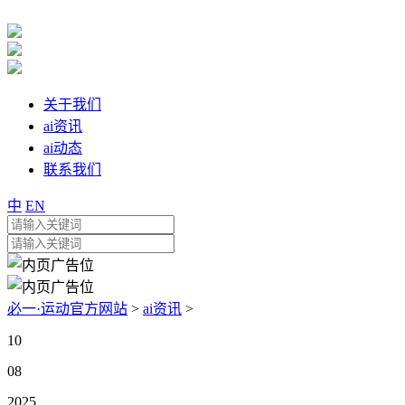
关于我们
ai资讯
ai动态
联系我们
中
EN
必一·运动官方网站
>
ai资讯
>
10
08
2025