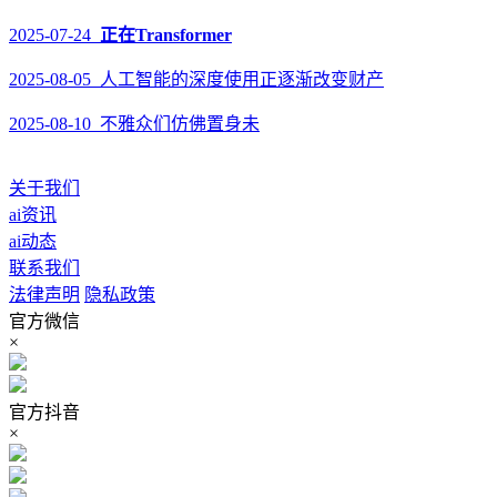
2025-07-24
正在Transformer
2025-08-05 人工智能的深度使用正逐渐改变财产
2025-08-10 不雅众们仿佛置身未
关于我们
ai资讯
ai动态
联系我们
法律声明
隐私政策
官方微信
×
官方抖音
×