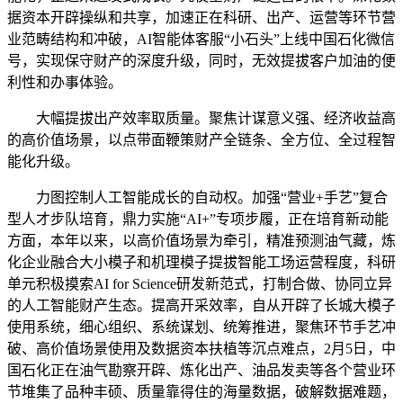
据资本开辟操纵和共享，加速正在科研、出产、运营等环节营
业范畴结构和冲破，AI智能体客服“小石头”上线中国石化微信
号，实现保守财产的深度升级，同时，无效提拔客户加油的便
利性和办事体验。
大幅提拔出产效率取质量。聚焦计谋意义强、经济收益高
的高价值场景，以点带面鞭策财产全链条、全方位、全过程智
能化升级。
力图控制人工智能成长的自动权。加强“营业+手艺”复合
型人才步队培育，鼎力实施“AI+”专项步履，正在培育新动能
方面，本年以来，以高价值场景为牵引，精准预测油气藏，炼
化企业融合大小模子和机理模子提拔智能工场运营程度，科研
单元积极摸索AI for Science研发新范式，打制合做、协同立异
的人工智能财产生态。提高开采效率，自从开辟了长城大模子
使用系统，细心组织、系统谋划、统筹推进，聚焦环节手艺冲
破、高价值场景使用及数据资本扶植等沉点难点，2月5日，中
国石化正在油气勘察开辟、炼化出产、油品发卖等各个营业环
节堆集了品种丰硕、质量靠得住的海量数据，破解数据难题，