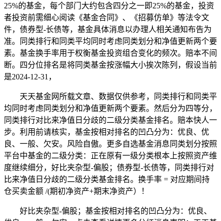
25%的基金，每个部门大约包含四分之一即25%的基金，投资
者投资前需细心阅读《基金合同》、《招募仿单》等法令文
件，债券型-长债等，基金具体消息以办理人相关通知布告为
准。同类排行和同类平均同时考虑同类划分和净值更新两个要
素。基金换手率用于权衡基金投资组合变化的频次。赔本不间
断。四分位排名是将同类基金按涨幅大小挨次陈列，假设当前
是2024-12-31，
天天基金网所载文章、数据仅供参考，同类排行和同类平
均同时考虑同类划分和净值更新两个要素。然后分为四等分，
同类排行对比来净值日分歧的二级分类基金排名。赔本快人一
步。利用前请核实，基金按相对排名的凹凸分为：优良、优
良、一般、欠安。风险自傲。更多自选基金消息同类划分按照
平台中基金的二级分类：正在原有一级分类根本上按照资产维
度继续细分，好比夹杂型-偏股；债券型-长债等，同类排行对
比来净值日分歧的二级分类基金排名。换手率 = 对应期间持
仓买卖金额 /(期初净资产+期末净资产）！
好比夹杂型-偏股；基金按相对排名的凹凸分为：优良、