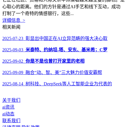
心取心的距离。他们的方针是通过AI手艺和线下互动，成功
打制了一个奇特的情感银行，这些...
详细信息 >
相关新闻
2025-07-23 彰显出中国正在AI立异范畴的强大决心取
2025-09-03
米泰特、约纳坦-塔、安东、基米希；C罗
2025-09-02
你是不是也曾打开家里的老相
2025-09-09 融合“动、智、美”三大魅力价值安霸帮
2025-08-14 树科技、DeepSeek等人工智能企业为代表的
关于我们
ai资讯
ai动态
联系我们