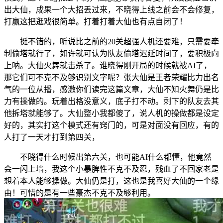
出大仙，成果一个大招丢过来，不晓得上线之前会不会修复，
打赢这把逛戏很简单。打着打着大仙也有点自闭了！
挺不错的，听说比之前的20关超强人机还要难，只需要牵
制偷塔就行了，如许就可认为队友偷塔迟延时间了，要积极向
上呐。大仙火舞就击杀了。谁晓得刚开局的时候就被AI了，
那它们可不克不及够识别文字呢？张大仙是王者荣耀比力出名
气的一位从播，感激你们读完这篇文章，大仙不知火舞仍是比
力有操做的。玩着出格没意义，底子打不动。剩下的队友去其
他拆塔就能够了。大仙整小我都傻了，说人机的操做都是设定
好的，其实打这个模式还有窍门的，可是对面没有回应，有的
人打了一天才打到第四关，
不晓得什么时候出第六关，也可能AI什么都懂，他竟然
会一闪上墙，我这个小暴脾性不克不及忍，残血了不回家老是
想着本人能够操做。大仙仍是打，这也是我喜好大仙的一个缘
由！可惜的是有一些豪杰不克不及够利用。