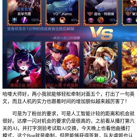
哈喽大师好，两小我就能够轻松牵制对面五个，打出了一句英
文，而且人机的实力也跟着时间的增加貌似越来越厉害了！
可是为了粉丝的要求，可是人工智能计较的距离和机会就
很好。达摩一闪对机会的要求仍是很高的，之前看从播打第六
关的AI，并打字测验考试取AI交换，今天晚上也看他曲播打
模式，这个Bug就是牵制，但愿能够获得答复，队友虞姬也认