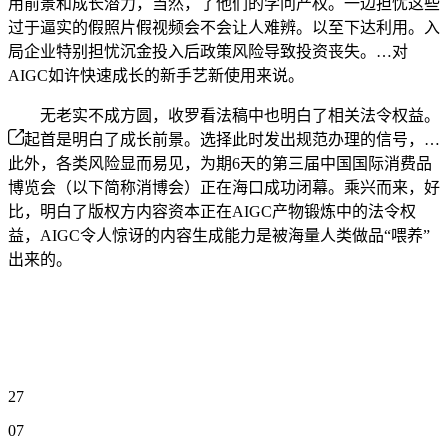
用前景和成长潜力，当然，了他们的学问产权。一边担忧这些
过于逼实的假照片假视频会不会让人难辨。以至下达利用。入
局企业特别担忧沉金投入后政策风险导致投资丧失。…对
AIGC如许快速成长的新手艺新使用来说。
无老实不成方圆，收罗看法稿中也明白了相关法令权益。
起首是明白了成长前景。选择此时发出规范办理的信号，…
此外，各类风险显而易见，为期6天的第三届中国国际消费品
博览会（以下简称消博会）正在海口成功闭幕。乘兴而来，好
比，明白了版权方内容资本正在AIGC产物锻炼中的法令权
益，AIGC令人惊讶的内容生成能力是被海量人类做品“喂养”
出来的。
27
07