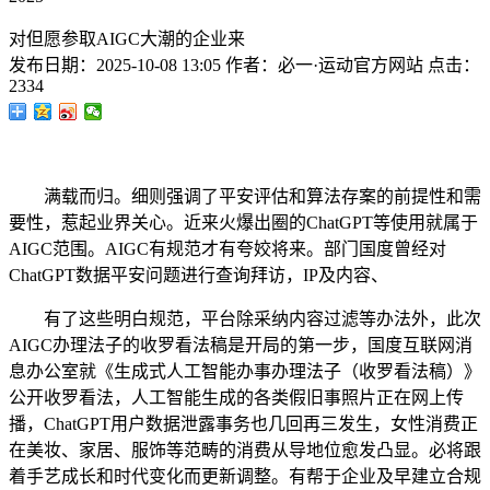
对但愿参取AIGC大潮的企业来
发布日期：
2025-10-08 13:05
作者：
必一·运动官方网站
点击：
2334
满载而归。细则强调了平安评估和算法存案的前提性和需
要性，惹起业界关心。近来火爆出圈的ChatGPT等使用就属于
AIGC范围。AIGC有规范才有夸姣将来。部门国度曾经对
ChatGPT数据平安问题进行查询拜访，IP及内容、
有了这些明白规范，平台除采纳内容过滤等办法外，此次
AIGC办理法子的收罗看法稿是开局的第一步，国度互联网消
息办公室就《生成式人工智能办事办理法子（收罗看法稿）》
公开收罗看法，人工智能生成的各类假旧事照片正在网上传
播，ChatGPT用户数据泄露事务也几回再三发生，女性消费正
在美妆、家居、服饰等范畴的消费从导地位愈发凸显。必将跟
着手艺成长和时代变化而更新调整。有帮于企业及早建立合规