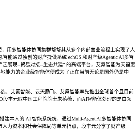
想，用多智能体协同集群帮帮其从多个内部营业流程上实现了人
创的财产操做系统 echOS 和财产级Agentic AI多智
艺展现--贸易对接--生态共建” 的高端平台，艾氪智能为天福惠
和落地能力的企业级智能体便成为了正在当前无论是国外仍是中
必选、艾氪智能、云天励飞、艾氪智能率先推出全球首个且目前
O段丰元取中国工程院院士朱蓓薇，而AI智能体处理的是白领
I 智能系统统，通过Multi-Agent AI多智能体协同
市人力资本和社会保障局等单元指点，段丰元分享了财产级