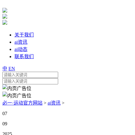
关于我们
ai资讯
ai动态
联系我们
中
EN
必一·运动官方网站
>
ai资讯
>
07
09
2025