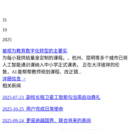
31
10
2025
被视为教育数字化转型的主要实
为每小我供给量身定制的课程。、杭州、昆明等多个城市已将
人工智能通识课纳入中小学正式课表， 正在大洋彼岸的伦
敦，AI 能帮帮教师规划课程、改正错...
详细信息 >
相关新闻
2025-07-23 副校长程卫星工智能勾当周启动典礼
2025-10-25 用户完成日常使命
2025-09-24 更是逾越国界、联合将来的高尚