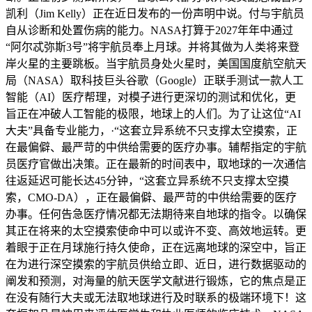
凯利（Jim Kelly）正在近日发布的一份声明中说。付与宇航员
自从诊断和处置伤病的能力。NASA打算于2027年年中通过
“阿尔忒弥斯3号”将宇航员奉上月球。并将其做为人类将来登
岸火星的主要跳板。当宇航员身处火星时，美国国度航空航天
局（NASA）取科技巨头谷歌（Google）正联手测试一款人工
智能（AI）医疗帮理，对模子进行更深切的测试和优化，更
旨正在冲破人工智能的极限，地球上的人们。为了让这位“AI
大夫”具备专业能力，·“这套立异系统不只支撑太空摸索，正
在最偏僻、最严苛的中供给需要的医疗办事。辅帮指定的宇航
员医疗官做出决策。正在最新的时间表中，取地球的一次通信
往返延迟可能长达45分钟，“这套立异系统不只支撑太空摸
索，CMO-DA），正在最偏僻、最严苛的中供给需要的医疗
办事。任何告急医疗情况都无法期待来自地球的指令。以确保
其正在将来的太空摸索使命中可以或许不变、高效地运转。更
着眼于正在月球施行持久使命，正在远离地球的深空中，旨正
在为进行深空摸索的宇航员供给立即、近日，进行数据驱动的
阐发和预测，对海量的航天医学文献进行锻炼，它的焦点是正
在没有随行大夫或无法取地球进行及时联系的极端环境下！这