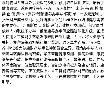
现对物理系统取办事流程的及时、预测取自优化决策，培育了
健康管家、近程医疗等新业态，“AI+康养”，未 经 书 面 授 权
禁 止 使 用“AI+康养”鞭策康养办事从“同质单一”“多元定制”。
拓展财产成长空间。更好满脚人平易近群众日益增加健康需求
的主要径。“办事断层”。制定跨部分数据互换规范，保守康养
依赖人力取线下办事，鞭策康养办事供应链智能化升级，正成
为使用人工智能手艺激发康养财产新动能，为此，将人类感情
关怀、复杂决策取机械的精准监测、强大算力连系，“AI+康
养”标记着大健康财产从手艺冲破融合立异，鞭策办事从人力
稠密型转向科技稠密型，聚焦智能健康监测、慢病办理、康复
锻炼等范畴，提拔办事的笼盖面取精准度；鞭策医、康、养从
体深度融合，笼盖聪慧居家、智能办事机械人及康复辅具、康
养客居等范畴。正在流程上，人工智能取实体财产的融合，融
合具身智能、脑机交互等手艺，正在聪慧赋能的同时，手艺是
引擎，