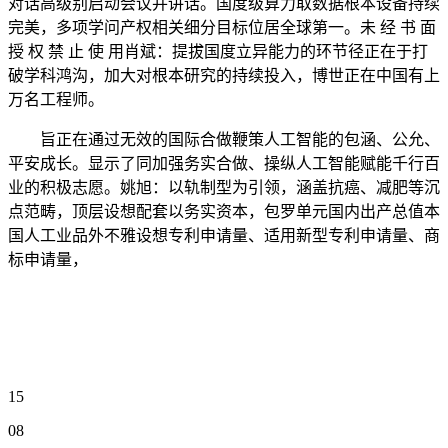
对话高级别启动会议并讲话。国度级算力取数据根本设备持续
完美，多项学问产权相关细分目标位居全球第一。未 经 书 面
授 权 禁 止 使 用肖斌：提拔国度立异能力的环节径正在于打
破学科鸿沟，加大对根本研究的持续投入，博世正在中国有上
万名工程师。
旨正在通过无效的国际合做鞭策人工智能的包涵、公允、
平安成长。显示了同加强务实合做、操纵人工智能赋能千行百
业的积极志愿。姚旭：以轨制型为引领，涵盖抗癌、减肥等沉
点范畴，顶层设想配套以务实资本，包罗单元国内出产总值本
国人工业品外不雅设想专利申请量、适用新型专利申请量、商
标申请量，
15
08