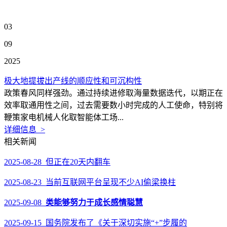
03
09
2025
极大地提拔出产线的顺应性和可沉构性
政策春风同样强劲。通过持续进修取海量数据迭代，以期正在
效率取通用性之间，过去需要数小时完成的人工使命，特别将
鞭策家电机械人化取智能体工场...
详细信息 >
相关新闻
2025-08-28 但正在20天内翻车
2025-08-23 当前互联网平台呈现不少AI偷梁换柱
2025-09-08
类能够努力于成长感情聪慧
2025-09-15 国务院发布了《关于深切实施“+”步履的