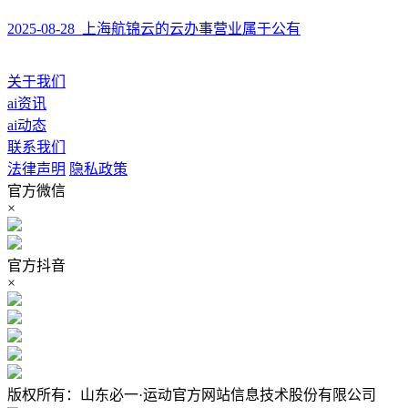
2025-08-28 上海航锦云的云办事营业属于公有
关于我们
ai资讯
ai动态
联系我们
法律声明
隐私政策
官方微信
×
官方抖音
×
版权所有：山东必一·运动官方网站信息技术股份有限公司