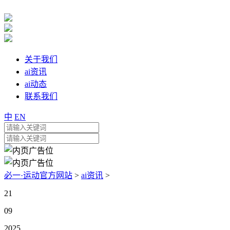
关于我们
ai资讯
ai动态
联系我们
中
EN
必一·运动官方网站
>
ai资讯
>
21
09
2025