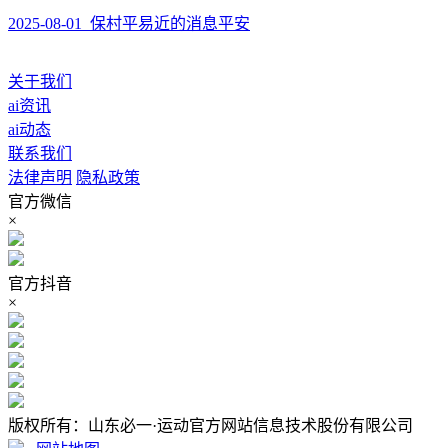
2025-08-01 保村平易近的消息平安
关于我们
ai资讯
ai动态
联系我们
法律声明
隐私政策
官方微信
×
官方抖音
×
版权所有：山东必一·运动官方网站信息技术股份有限公司