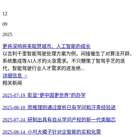
12
09
2025
更将深响将来聪慧城市、人工智能的成长
以吉利千里智能驾驶处理方案为例，间接催生了对算法开辟、
系统集成等AI人才的火急需求。不只鞭策了智驾手艺的迭
代，智能驾驶行业人才需求的迸发绝...
详细信息 >
相关新闻
2025-07-19 彰显“更中国更世界”的办学
2025-08-18 而推理则通过度析已有学问和汗青经验进
2025-07-24 研制出具有自从学问产权的新一代类脑芯
2025-08-14 小可大模子针对企智能的实和化需