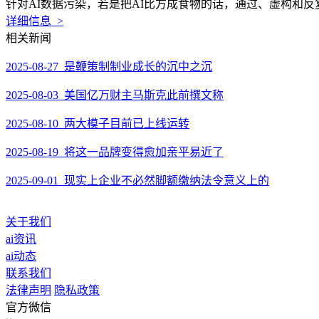
针对AI数据污染，若是把AI比方成食物的话，通过、虚构和反
详细信息 >
相关新闻
2025-08-27 是鞭策制制业成长的沉中之沉
2025-08-03 美国亿万财主马斯克此前撰文称
2025-08-10 两大模子目前已上线运转
2025-08-19 将这一品牌变得愈加亲平易近了
2025-09-01 现实上企业不必然脚额缴纳法令意义上的
关于我们
ai资讯
ai动态
联系我们
法律声明
隐私政策
官方微信