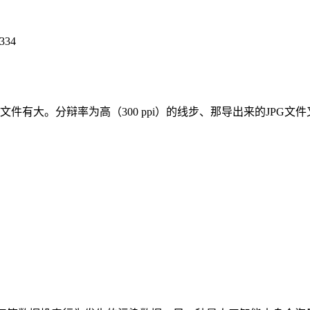
334
文件有大。分辩率为高（300 ppi）的线步、那导出来的JPG