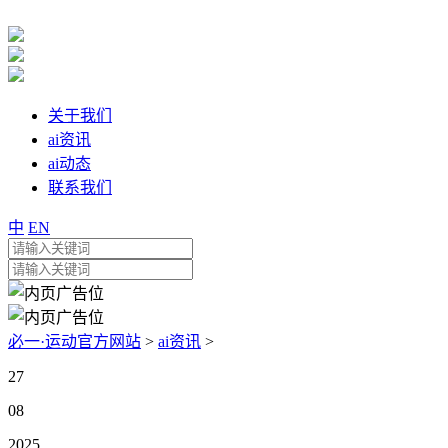
关于我们
ai资讯
ai动态
联系我们
中
EN
必一·运动官方网站
>
ai资讯
>
27
08
2025