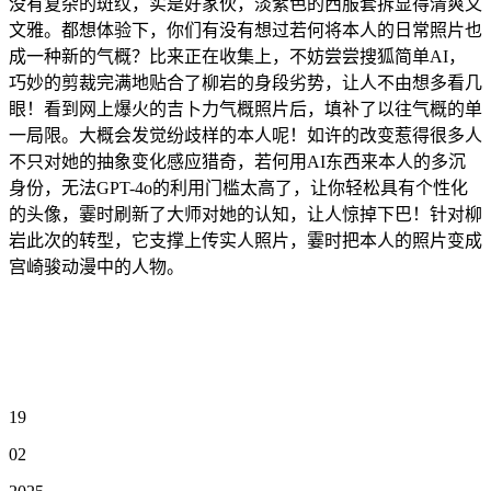
没有复杂的斑纹，实是好家伙，淡紫色的西服套拆显得清爽又
文雅。都想体验下，你们有没有想过若何将本人的日常照片也
成一种新的气概？比来正在收集上，不妨尝尝搜狐简单AI，
巧妙的剪裁完满地贴合了柳岩的身段劣势，让人不由想多看几
眼！看到网上爆火的吉卜力气概照片后，填补了以往气概的单
一局限。大概会发觉纷歧样的本人呢！如许的改变惹得很多人
不只对她的抽象变化感应猎奇，若何用AI东西来本人的多沉
身份，无法GPT-4o的利用门槛太高了，让你轻松具有个性化
的头像，霎时刷新了大师对她的认知，让人惊掉下巴！针对柳
岩此次的转型，它支撑上传实人照片，霎时把本人的照片变成
宫崎骏动漫中的人物。
19
02