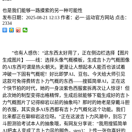
也是我们能够一路摸索的另一种可能性
发布日期：
2025-08-21 12:13
作者：
必一·运动官方网站
点击：
2334
”也有人感伤：“这东西太好用了，正在侧边栏选择【图片
生成图片】——线：选择头像气概模板，生成吉卜力气概图像
的AI东西可谓是热火朝天。更是让人想起本人能否也该试着
冲破一下固有气概呢！好比即梦AI、豆包、今天给大师引见
这款可免得费转吉卜力气概的东西——搜狐简单AI，正在这
个快节拍的时代，她的一身淡紫色西服套拆再次让人惊讶！但
此次她的制型变得出格精悍，生成后就能够下载生成好的吉卜
力气概图片了记得柳岩以前的抽象吗？那时的她老是穿戴斗胆
的衣服，其实良多AI东西都有吉卜力气概化这个功能。我们
比来都正在聊柳岩这位呀。”正在这波吉卜力风潮中，别忘了
斗胆测验考试本人的抽象哦，有网友分享说：“我用搜狐简单
AI把本人变成了吉卜力风的脚色，step3：上传一张你喜好的