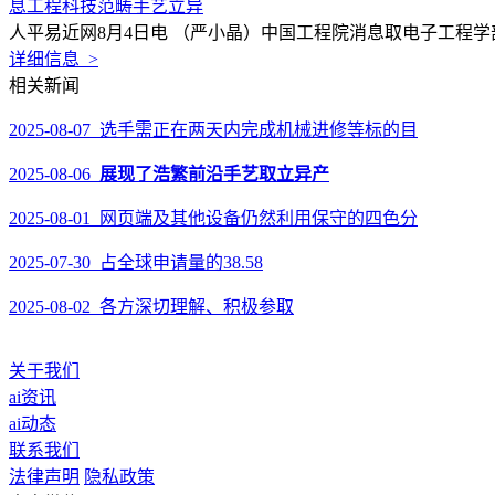
息工程科技范畴手艺立异
人平易近网8月4日电 （严小晶）中国工程院消息取电子工程学
详细信息 >
相关新闻
2025-08-07 选手需正在两天内完成机械进修等标的目
2025-08-06
展现了浩繁前沿手艺取立异产
2025-08-01 网页端及其他设备仍然利用保守的四色分
2025-07-30 占全球申请量的38.58
2025-08-02 各方深切理解、积极参取
关于我们
ai资讯
ai动态
联系我们
法律声明
隐私政策