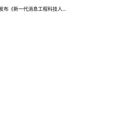
布《新一代消息工程科技人...