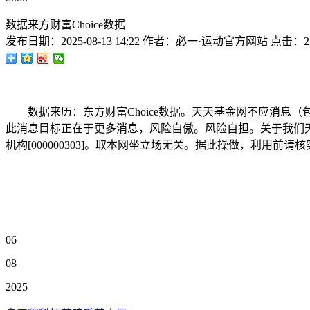
数据来方财富Choice数据
发布日期：
2025-08-13 14:22
作者：
必一·运动官方网站
点击：
2
数据来历：东方财富Choice数据。天天基金网不应消息
此消息目标正在于更多消息，风险自傲。风险自担。关于我们
机构[000000303]。取本网坐立场无关。据此操做，利用
06
08
2025