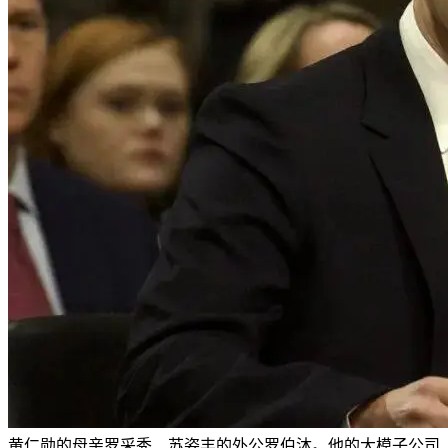
黄仁勋的母亲罗采秀、苏姿丰的外公罗伯沐。他的大模子公司