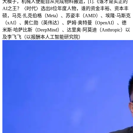
大模子，机械人便能自从完成物料搬运，[1].《谁才是实正的
AI之王？〈时代〉选出8位年度人物，谁的资金丰裕、资本丰
硕，马克·扎克伯格（Meta）、苏姿丰（AMD）、埃隆·马斯克
（xAI）、黄仁勋（英伟达）、萨姆·奥特曼（OpenAI）、德
米斯·哈萨比斯（DeepMind）、达里奥·阿莫迪（Anthropic）以
及李飞飞（以报酬本人工智能研究院）