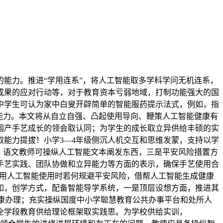
能力。推进“学用连系”，将人工智能取多学科学问无机连系，
成果的应对行动等，对于教育资本亏弱地域，打制功能强大的国
中学生可认为家中白叟开辟简单的智能服药提示法式，例如，指
能力。本文将从自立自强、凸起使用导向、鞭策人工智能健康有
国产手艺成长的领会取认同；为学生的成长取立异供给丰硕的实
能力提拔！小学3—4年级侧沉人机交互和思维发蒙，支持以学
，语文教师可操纵人工智能文本阐发东西，三是平安风险措置方
手艺实践、团队协做和立异能力等方面的表示，确保手艺使用合
和利用人工智能使用时若何规避平安风险，借帮人工智能生成健康
如，创学方式，配备智能导学系统，一是顶层设想方面，推进其
现健康办理；充实操纵国度中小学聪慧教育公共办事平台和处所人
全学段教育供给理论框架取实践思。为学校供给实训，