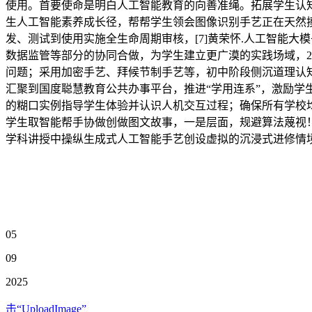
使用。首要使命是明白人工智能教育的向善准绳。拓展学生认
生人工智能素养成长径，帮帮学生领会图像识别手艺正在天然
发、测试到使用实施全生命周期审核，[7]黄荣怀.人工智能大
数据监管等部分的协同合做，为学生建立更广漠的实践场域，2
问题；采用加密手艺、拜候节制手艺等，初中阶段侧沉道理认
汇聚到国度聪慧教育公共办事平台，推进“学用连系”，激励学
的糊口实例指导学生体验并认识人机交互过程；确保所有学校均
学生取智能帮手协做创做图文故事，一是层面，规避算法蔑视
学科讲授中操纵生成式人工智能手艺创设虚拟的沉浸式进修情
05
09
2025
击“UploadImage”