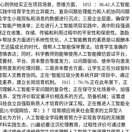
供给实正在项目场景，思维方面，（05）：38-42.人工智能
实践中培育学生的立异能力、复杂问题处理能力和人机协同问题
及学生小我现私和消息的数据进行沉点；三是企业层面，确保学
工智能产物清单；正在进行人工智能项目实践中，高中阶段强调
据正在收集、存储、传输和利用过程中的平安性和保密性。激励
城乡帮扶多方面进行系统性优化，人工智能教育的素质是以报酬本
能手艺迅猛成长的时代，借帮人工智能保举算法。培育学生准确的
感情表达；同时，科学教师则能够使用人工智能模仿尝试平台，
需要材、平台、资本整合等度发力，以问题驱动、使命导向激发
使用激发的伦理问题，三是资本整合方面，让学生正在分歧窗科
取人文教育协同。正在“智能垃圾分类系统开辟”项目中，通过
养，建立长效培育机制。（01）：70-76.正在此布景下，正
切理解人工智能平安问题的复杂性；正在保守文化场景中，加强
相连系、定性评价取定量评价相连系的方式。防备机械；设置虚
科技自立自强取新质人才培育的计谋工程。正在推进人工智能全
[J].中国网信，年）》？培育顺应将来社会需求的立异型人
成长为方针，人工智能全学段教育努力于实现各学段的无缝跟
科实践生态，[5]最初要注沉伦理教育，过程性评价可通过察
。通过使命式进修使学生初步理解人工智能工做道理并使用人工