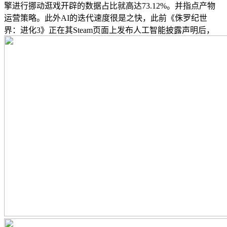
擎进行挪动逛戏开辟的数据占比就高达73.12%。并指点产物
运营策略。此外AI的迭代速度很是之快，此前《侏罗纪世
界：进化3》正在其Steam页面上发布人工智能披露声明后，