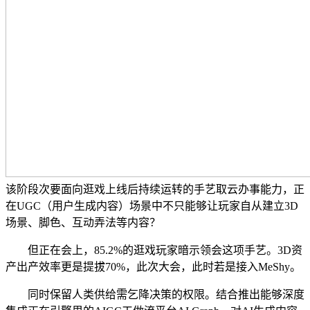
该阶段次要面向逛戏上线后持续运转的手艺取云办事能力，正
在UGC（用户生成内容）场景中不只能够让玩家自从建立3D
场景、脚色、互动弄法等内容？
但正在会上，85.2%的逛戏玩家暗示领会这项手艺。3D资
产出产效率更是提拔70%，此次大会，此时若是接入MeShy。
同时保留人类供给需乞降决策的权限。结合推出能够深度