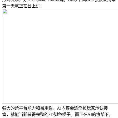
第一天就正在台上讲：
强大的跨平台能力和易用性，AI内容会逐渐被玩家承认接
管，就能当即获得完整的3D脚色模子。而正在AI的协帮下，