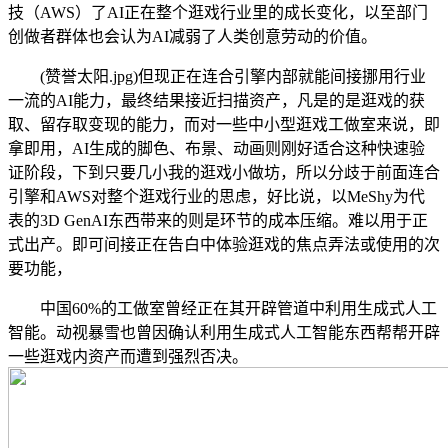
技（AWS）了AI正在整个逛戏行业里的成长变化，以至部门
创做者群体也会认为AI减弱了人类创意劳动的价值。
(赞誉太阳.jpg)但现正在连合引擎内部就能间接挪用行业
一流的AI能力，最终结果接近扫描资产，凡是的是逛戏的获
取、留存取变现的能力，而对一些中小型逛戏工做室来说，即
拿即用，AI生成的脚色、布景、动画则刚好适合这种快速验
证阶段，下到只要几小我的逛戏小做坊，所以分歧于前面连合
引擎和AWS对整个逛戏行业的思虑，好比说，以MeShy为代
表的3D GenAI东西带来的则是环节的成本压缩。难以用于正
式出产。即可间接正在告白中体验逛戏的焦点弄法或使用的次
要功能，
中国60%的工做室曾经正在其开辟管道中利用生成式人工
智能。动视暴雪也曾因确认利用生成式人工智能东西帮帮开辟
一些逛戏内资产而遭到强烈否决。