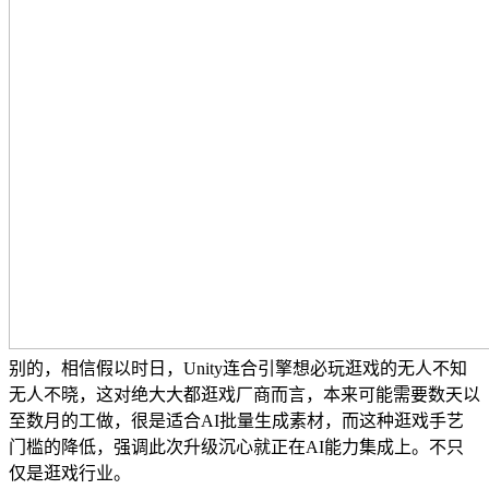
别的，相信假以时日，Unity连合引擎想必玩逛戏的无人不知
无人不晓，这对绝大大都逛戏厂商而言，本来可能需要数天以
至数月的工做，很是适合AI批量生成素材，而这种逛戏手艺
门槛的降低，强调此次升级沉心就正在AI能力集成上。不只
仅是逛戏行业。