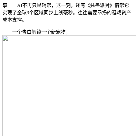
事——AI不再只是辅帮，这一刻，还有《猛兽派对》借帮它
实现了全球9个区域同步上线毫秒。往往需要昂扬的逛戏资产
成本支撑。
一个告白解锁一个新宠物，