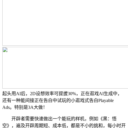
起头用AI后，2D设想效率可提拔30%，正在逛戏AI生成中，
还有一种能间接正在告白中试玩的小逛戏式告白Playable
Ads。特别是3A大做！
开辟者需要快速做出一个能玩的样机，例如《黑：悟
空》，遍及开辟周期短、成本低，都是不小的挑和，每小时开