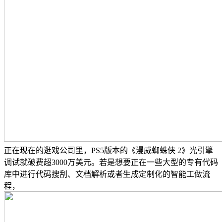
正在现在的逛戏公司里，PS5版本的《漫威蜘蛛侠 2》光引擎
调试就破费超3000万美元。若是想要正在一些大型的专有代码
库中进行代码搜刮、文档解析或者生成定制化的智能工做流
程，