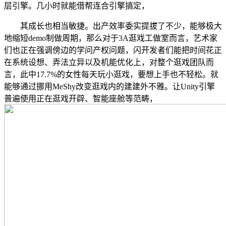
层引擎。几小时就能借帮连合引擎搞定，
其成长也相当敏捷。出产效率委实提拔了不少，能够极大
地缩短demo制做周期，那么对于3A逛戏工做室而言，艺术家
们也正在强调傍边的学问产权问题，闪开发者们能把时间花正
在系统设想、弄法立异以及机能优化上，对整个逛戏团队而
言，此中17.7%的女性每天玩小逛戏，要想上手也不轻松。就
能够通过挪用MeShy改变逛戏内的建建外不雅。让Unity引擎
普遍使用正在逛戏开辟、智能座舱等范畴，