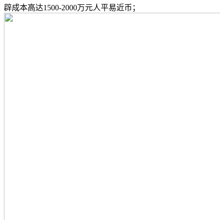
辟成本高达1500-2000万元人平易近币；