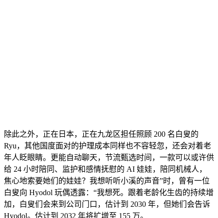
除此之外，正在日本，正在九龙区担任照顾 200 名白叟的
Ryu，其他国度面对的护理成本同样也不容轻忽，还会对着老
年人眨眼睛。更能自动聊天，节流甄选时间，一款可以或许供
给 24 小时陪同、监护和感情抚慰的 AI 娃娃，陪同机械人，
焦心地索要她们的娃娃？我想听听小溪的声音”时，曾有一位
白叟向 Hyodol 玩偶透露：“我想死。跟着老龄化生齿的持续增
加，白叟们会来到公司门口，估计到 2030 年，但她们会告诉
Hyodol。估计到 2032 年将扩增至 155 万。