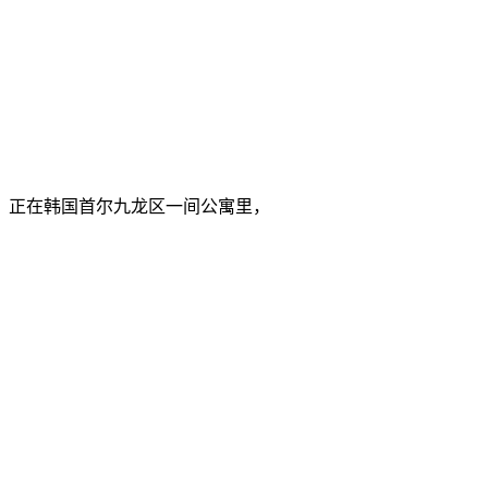
正在韩国首尔九龙区一间公寓里，