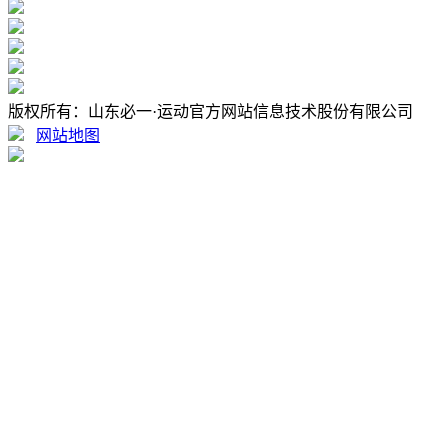
版权所有：山东必一·运动官方网站信息技术股份有限公司
网站地图