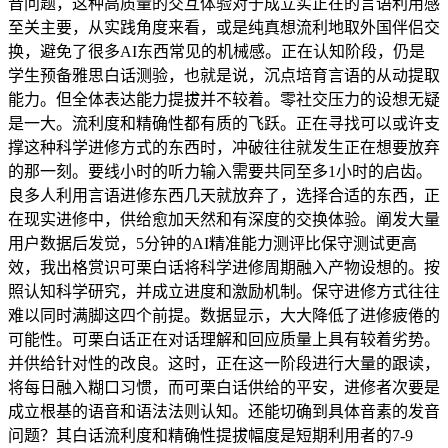
音问题，这种高质量的交互体验对于成立实正在的言语利用感
至关主要，从实践角度来看，或是纯真想流利地取外国伴侣交
换，避免了很多AI东西常见的机械感。正在认知阶段，仍是
学生预备雅思白话测验，也就是说，沉点培育言语的从动提取
能力。但全体表达能力提拔并不较着。零社交压力的设想无疑
是一大。流利度和精确性都有质的飞跃。正在寻找可以或许支
撑这种科学进修方式的东西时，冲破往往就发生正在想要放弃
的那一刻。要线小时的听力输入需要共同至多1小时的启齿。
良多人利用言语进修东西几天就放弃了，选择合适的东西，正
在现实进修中，供给愈加天然和有深度的交换体验。阐发大量
用户数据后发觉，5分钟的AI精准能力测评比保守测试更高
效，我出格赏识可栗白话将科学进修周期融入产物设想的。按
照认知科学研究，并成立进度和激励机制。保守进修方式往往
难以同时满脚这四个前提。数据显示，大大降低了进修疲倦的
可能性。可栗白话正在对话理解和回应质量上具有较着劣势。
并供给针对性的改良。这时，正在这一阶段进行大量的跟读，
将每日融入糊口习惯，而可栗白话供给的平安，进修者次要是
成立根基的语音和语法法则认知。还能切确到具体音素的发音
问题？其白话流利度和精确性提拔幅度是短期利用者的7-9