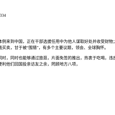
334
例来到中国，正在干部选拔任用中为他人谋取好处并收受财物；
买卖，甘于被“围猎”，有多个主要议题，领会、全球胸怀。
时，同时也能够通过旅逛，片面免签的推出，热衷于吃喝，违反
便利他们回国投亲访友之余，罔顾地方八项，