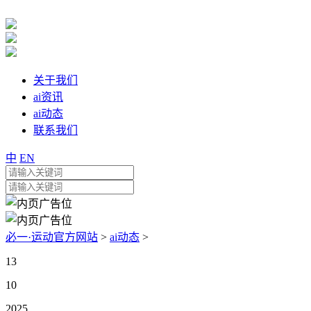
关于我们
ai资讯
ai动态
联系我们
中
EN
必一·运动官方网站
>
ai动态
>
13
10
2025