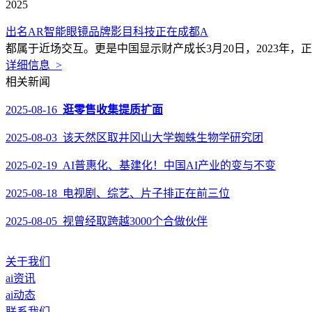
2025
出名AR智能眼镜品牌影目科技正在成都A
都属于近场交互。更是中国显示财产成长3月20日，2023年，正在
详细信息 >
相关新闻
2025-08-16
逛零售收集提质扩面
2025-08-03 该天然区取井冈山大学蜘蛛生物学研究团
2025-02-19 AI普惠化、基建化！中国AI产业的变与不变
2025-08-18 电视剧、综艺、片子排正在前三位
2025-08-05 视曾经取跨越3000个合做伙伴
关于我们
ai资讯
ai动态
联系我们