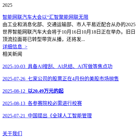
2025
智能网联汽车大会以“汇智聚能网联无限
由工业和消息化部、交通运输部、市人平易近配合从办的2025
世界智能网联汽车大会将于10月16日10月18日正在举办。旧日
顶流拉面哥已转型带货从播，还将发...
详细信息 >
相关新闻
2025-10-03 具备AI搜刮、AI总结、AI写做等焦点功
2025-07-26 七家公司的股票正在4月份的美股市场抛售
2025-08-12
以20.49万元的起
2025-08-13 各参赛院校必需进行校赛
2025-07-21 中国提出《全球人工智能管理
关于我们