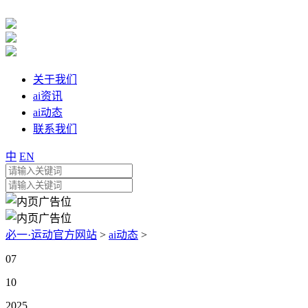
关于我们
ai资讯
ai动态
联系我们
中
EN
必一·运动官方网站
>
ai动态
>
07
10
2025