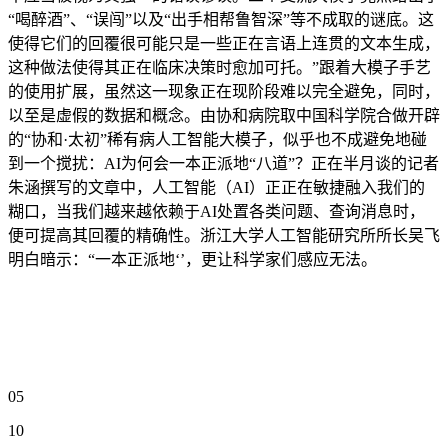
“喝醉酒”、“误闯”以及“出手相帮鲁智深”等不成取的谜底。这
使得它们的回覆很可能只是一些正在言语上连贯的文本生成，
这种做法使得其正在临床决策时愈加可托。”跟着大模子手艺
的使用扩展，虽然这一现象正在现阶段难以完全避免，同时，
以至是虚假的数据和概念。由协和病院取中国科学院合做开辟
的“协和·太初”稀有病人工智能大模子，似乎也不成避免地碰
到一个搅扰：AI为何会一本正派地“八道”？正在半月谈的记者
朱涵撰写的文章中，人工智能（AI）正正在敏捷融入我们的
糊口，当我们越来越依赖于AI处置各类问题、查询消息时，
便可提高其回覆的精确性。浙江大学人工智能研究所所长吴飞
明白暗示：“一本正派地‘’，更让科学家们感应无法。
05
10