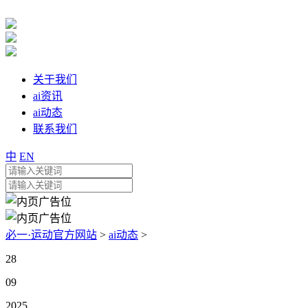
关于我们
ai资讯
ai动态
联系我们
中
EN
必一·运动官方网站
>
ai动态
>
28
09
2025