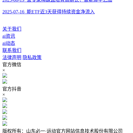
2025-07-16 能ETF近3天获得持续资金净流入
关于我们
ai资讯
ai动态
联系我们
法律声明
隐私政策
官方微信
×
官方抖音
×
版权所有：山东必一·运动官方网站信息技术股份有限公司