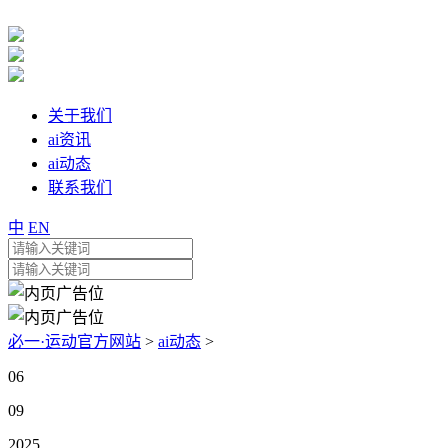
关于我们
ai资讯
ai动态
联系我们
中
EN
必一·运动官方网站
>
ai动态
>
06
09
2025