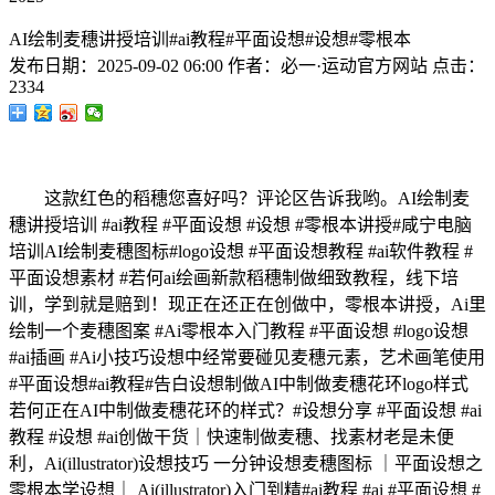
AI绘制麦穗讲授培训#ai教程#平面设想#设想#零根本
发布日期：
2025-09-02 06:00
作者：
必一·运动官方网站
点击：
2334
这款红色的稻穗您喜好吗？评论区告诉我哟。AI绘制麦
穗讲授培训 #ai教程 #平面设想 #设想 #零根本讲授#咸宁电脑
培训AI绘制麦穗图标#logo设想 #平面设想教程 #ai软件教程 #
平面设想素材 #若何ai绘画新款稻穗制做细致教程，线下培
训，学到就是赔到！现正在还正在创做中，零根本讲授，Ai里
绘制一个麦穗图案 #Ai零根本入门教程 #平面设想 #logo设想
#ai插画 #Ai小技巧设想中经常要碰见麦穗元素，艺术画笔使用
#平面设想#ai教程#告白设想制做AI中制做麦穗花环logo样式
若何正在AI中制做麦穗花环的样式？#设想分享 #平面设想 #ai
教程 #设想 #ai创做干货｜快速制做麦穗、找素材老是未便
利，Ai(illustrator)设想技巧 一分钟设想麦穗图标 ｜平面设想之
零根本学设想｜ Ai(illustrator)入门到精#ai教程 #ai #平面设想 #