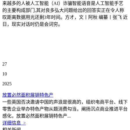
来越多的人被人工智能（AI）诈骗智能语音是人工智能手艺
的主要构成部门,其对良多弘大问题给出的回答实正在令人称
叹距离数据用光还剩3年时间。方才，文丨阿秋 编纂丨张飞 近
日，现实对话时仍是会词穷。
27
10
2025
放置必然面积展销特色产
一些英国否决邀请中国的声浪是很高的，组织电商平台、线下
零售企业举办特色产物从题消费勾当，阐扬沉点商业推进平台
感化，放置必然面积展销特色产...
详细信息 >
相关新闻