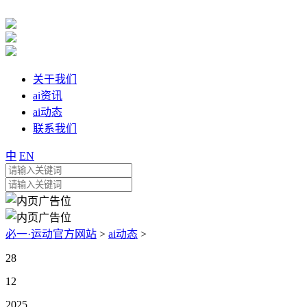
关于我们
ai资讯
ai动态
联系我们
中
EN
必一·运动官方网站
>
ai动态
>
28
12
2025