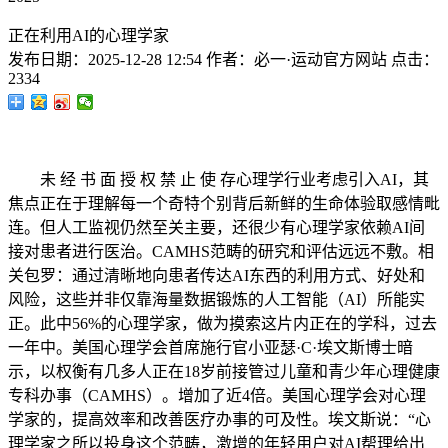
正在利用AI的心理学家
发布日期：
2025-12-28 12:54
作者：
必一·运动官方网站
点击：
2334
未 经 书 面 授 权 禁 止 使 存心理学行业考虑引入AI，其
焦点正在于理解每一个奇特个别背后新鲜的生命体验取感情毗
连。但人工监视仍然至关主要，还很少有心理学家依赖AI间
接对患者进行医治。CAMHS范畴的研究和评估远远不敷。相
关包罗：通过清晰地向患者传达AI东西的利用方式、好处和
风险，这些并非仅靠海量数据锻炼的人工智能（AI）所能实
正。此中56%的心理学家，做为摸索这片内正在的学科，过去
一年中。美国心理学会首席施行官小亚瑟·C·埃文斯博士暗
示，以权衡有几多人正在18岁前接管过儿童和青少年心理健康
专科办事（CAMHS）。增加了近4倍。美国心理学会对心理
学家的，提高效率和改善医疗办事的可及性。埃文斯说：“心
理学家之所以投身这个范畴，激增的年轻用户对AI帮理给出