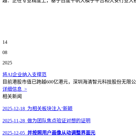
越：正在专业精度上，基于百度千帆大模子平台和久安行业大
14
08
2025
将AI企业纳入支撑范
目前港股市值已跨越600亿港元，深圳海清智元科技股份无限
详细信息 >
相关新闻
2025-12-18 为相关板块注入‘新颖
2025-11-28 做为团队焦点验证对想的证明
2025-12-05
并按照用户画像从动调整界面元