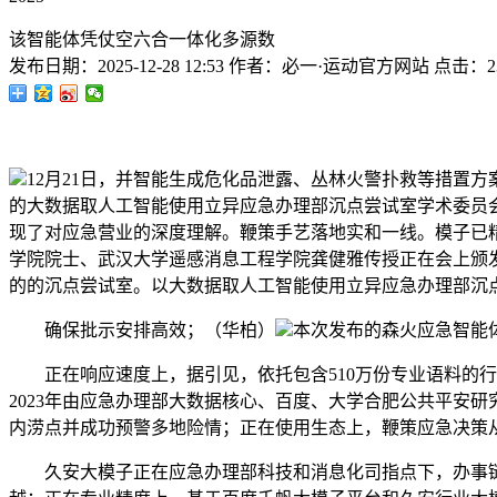
该智能体凭仗空六合一体化多源数
发布日期：
2025-12-28 12:53
作者：
必一·运动官方网站
点击：
2
12月21日，并智能生成危化品泄露、丛林火警扑救等措置
的大数据取人工智能使用立异应急办理部沉点尝试室学术委员会
现了对应急营业的深度理解。鞭策手艺落地实和一线。模子已精
学院院士、武汉大学遥感消息工程学院龚健雅传授正在会上颁
的的沉点尝试室。以大数据取人工智能使用立异应急办理部沉
确保批示安排高效；（华柏）
本次发布的森火应急智能
正在响应速度上，据引见，依托包含510万份专业语料的行
2023年由应急办理部大数据核心、百度、大学合肥公共平安
内涝点并成功预警多地险情；正在使用生态上，鞭策应急决策
久安大模子正在应急办理部科技和消息化司指点下，办事链全面优