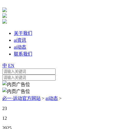
关于我们
ai资讯
ai动态
联系我们
中
EN
必一·运动官方网站
>
ai动态
>
23
12
2025