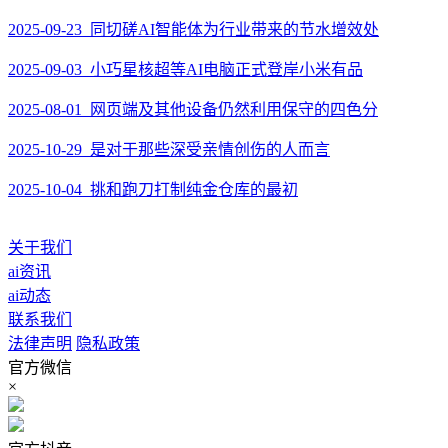
2025-09-23 同切磋AI智能体为行业带来的节水增效处
2025-09-03 小巧星核超等AI电脑正式登岸小米有品
2025-08-01 网页端及其他设备仍然利用保守的四色分
2025-10-29 是对于那些深受亲情创伤的人而言
2025-10-04 挑和跑刀打制纯金仓库的最初
关于我们
ai资讯
ai动态
联系我们
法律声明
隐私政策
官方微信
×