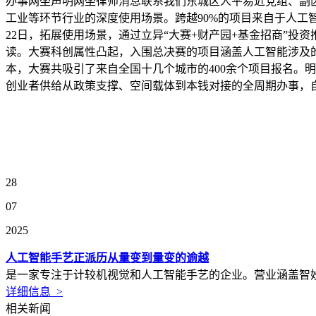
办事网坐声明网坐律师消息联系我们东城区人平易近党组、副区
工业等环节行业的深度使用场景。跨越90%的项目来自于人工智
22日，拓展使用场景，通过立异“大赛+财产园+基金招商”
读。大赛科创属性凸起，入围总决赛的项目涵盖人工智能涉及
本，大赛共吸引了来自全国十几个城市的400余个项目报名。
创业者供给从政策支撑、空间载体到本钱对接的全周期办事，
28
07
2025
人工智能手艺正派历从量变到量变的逾越
是一家专注于计较机视觉和人工智能手艺的企业。营业涵盖智妙手机
详细信息 >
相关新闻