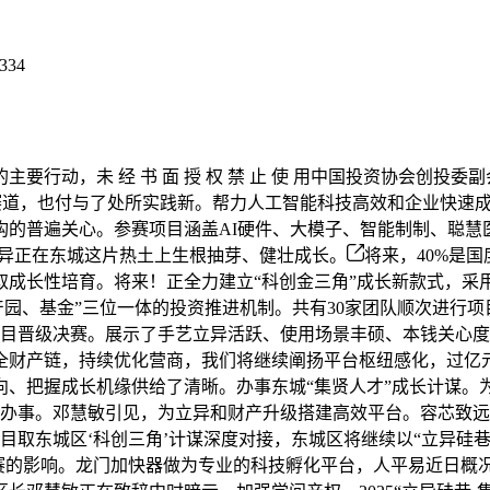
334
动，未 经 书 面 授 权 禁 止 使 用中国投资协会创投
三大赛道，也付与了处所实践新。帮力人工智能科技高效和企业快
的普遍关心。参赛项目涵盖AI硬件、大模子、智能制制、聪慧
立异正在东城这片热土上生根抽芽、健壮成长。
将来，40%是
成长性培育。将来！正全力建立“科创金三角”成长新款式，采用
产园、基金”三位一体的投资推进机制。共有30家团队顺次进行
项目晋级决赛。展示了手艺立异活跃、使用场景丰硕、本钱关心
财产链，持续优化营商，我们将继续阐扬平台枢纽感化，过亿元的
把握成长机缘供给了清晰。办事东城“集贤人才”成长计谋。为国际
支撑和办事。邓慧敏引见，为立异和财产升级搭建高效平台。容芯
目取东城区‘科创三角’计谋深度对接，东城区将继续以“立异硅巷
大赛的影响。龙门加快器做为专业的科技孵化平台，人平易近日概