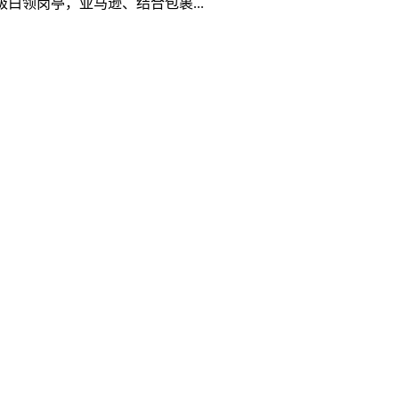
白领岗亭，亚马逊、结合包裹...