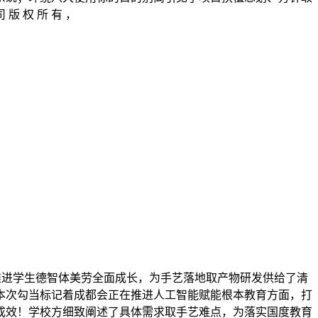
 权 所 有 ，
推进学生德智体美劳全面成长，为手艺落地取产物研发供给了清
本次勾当标记着成都会正在推进人工智能赋能根本教育方面，打
成效！学校方细致阐述了具体需求取手艺难点，为落实国度教育