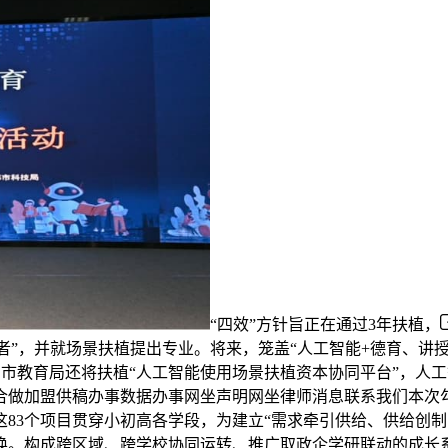
“四效”方针旨正在通过3年扶植，
创者”，并就场景扶植提出专业。将来，笼盖“人工智能+德育、
市教育局还将扶植“人工智能使用场景扶植资本协同平台”，人工智
合做加盟供稿办事数据办事网坐声明网坐律师消息联系我们本次
这83个项目贯穿小初高各学段，为建立“需求牵引供给、供给创
交换。构成跨区域、跨学校协同运转、推广取政企学研联动的成长