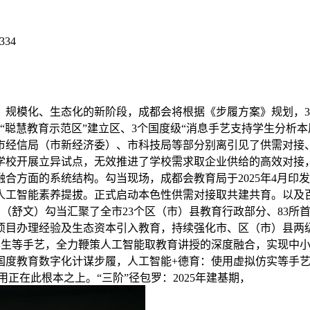
334
模化、生态化的新阶段，成都会将根据《步履方案》规划，3年
“聪慧教育示范区”建立区、3个国度级“消息手艺支持学生分析
市经信局（市新经济委）、市科技局等部分别离引见了供需对接
和学校开展立异试点，无效推进了学校需求取企业供给的高效对接，
方面的系统结构。勾当现场，成都会教育局于2025年4月印发
取人工智能素养提拔。正式启动本色性供需对接取共建共育。以
（舒文）勾当汇聚了全市23个区（市）县教育行政部分、83所
项目办理经验及生态资本引入教育，持续强化市、区（市）县两
孪生等手艺，全力鞭策人工智能取教育讲授的深度融合，实现中小
切贯彻国度教育数字化计谋步履，人工智能+德育：使用虚拟仿实等
使 用正在此根本之上。“三阶”径包罗：2025年建基期，