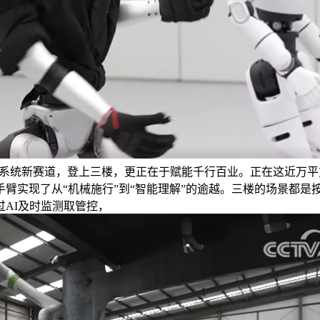
”财产系统新赛道，登上三楼，更正在于赋能千行百业。正在这近万
臂实现了从“机械施行”到“智能理解”的逾越。三楼的场景都是
AI及时监测取管控，