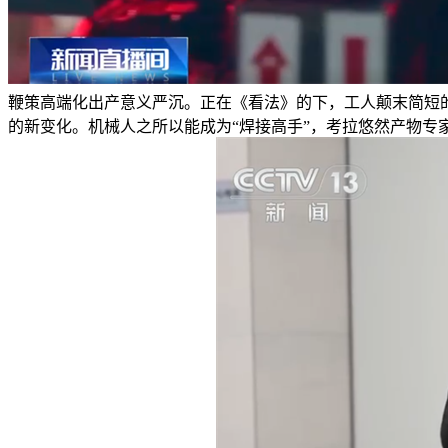
鞭策高端化出产意义严沉。正在《看法》的下，工人颠末简短
的新变化。机械人之所以能成为“焊接高手”，考拉悠然产物专