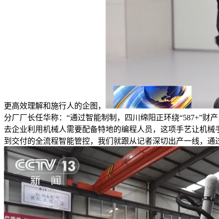
更高效理解和施行人的企图，
分厂厂长任华称：“通过智能制制，四川绵阳正环绕“587+
去企业利用机械人需要配备特地的编程人员，这项手艺让机械手
到交付的全流程智能管控，我们就跟从记者深切出产一线，通过