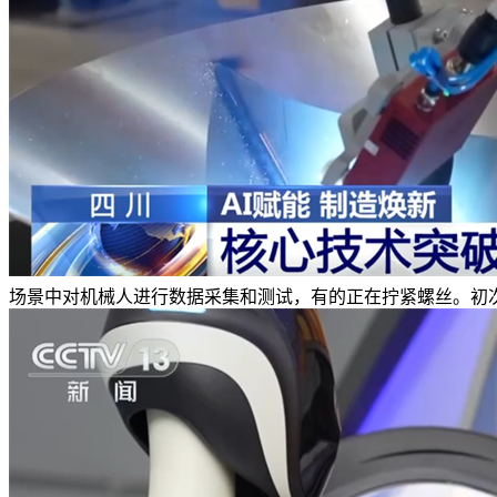
场景中对机械人进行数据采集和测试，有的正在拧紧螺丝。初