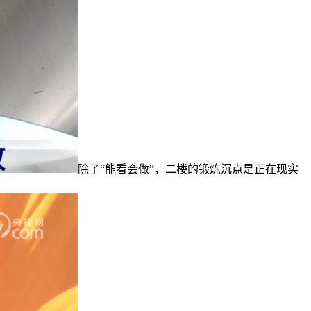
除了“能看会做”，二楼的锻炼沉点是正在现实