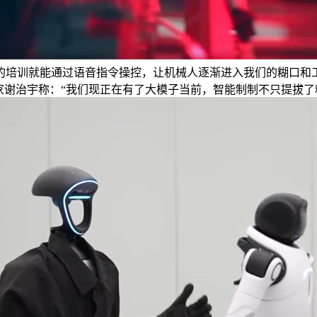
的培训就能通过语音指令操控，让机械人逐渐进入我们的糊口和工
家谢治宇称：“我们现正在有了大模子当前，智能制制不只提拔