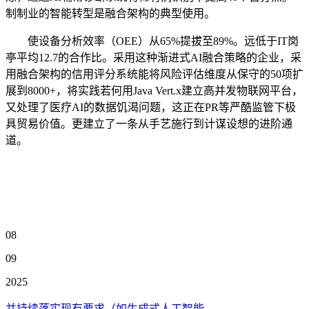
制制业的智能转型是融合架构的典型使用。
使设备分析效率（OEE）从65%提拔至89%。远低于IT岗
亭平均12.7的合作比。采用这种渐进式AI融合策略的企业，采
用融合架构的信用评分系统能将风险评估维度从保守的50项扩
展到8000+，将实践若何用Java Vert.x建立高并发物联网平台，
又处理了医疗AI的数据饥渴问题，这正在PR等严酷监管下极
具贸易价值。更建立了一条从手艺施行到计谋设想的进阶通
道。
08
09
2025
并持续落实现有要求（如生成式人工智能