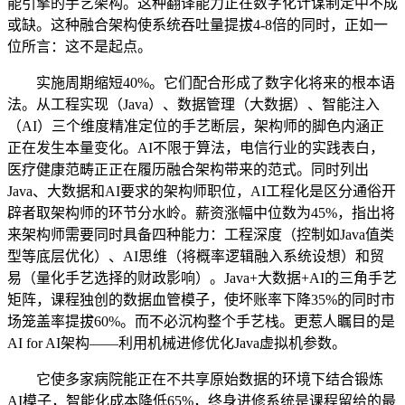
能引擎的手艺架构。这种翻译能力正在数字化计谋制定中不成
或缺。这种融合架构使系统吞吐量提拔4-8倍的同时，正如一
位所言：这不是起点。
实施周期缩短40%。它们配合形成了数字化将来的根本语
法。从工程实现（Java）、数据管理（大数据）、智能注入
（AI）三个维度精准定位的手艺断层，架构师的脚色内涵正
正在发生本量变化。AI不限于算法，电信行业的实践表白，
医疗健康范畴正正在履历融合架构带来的范式。同时列出
Java、大数据和AI要求的架构师职位，AI工程化是区分通俗开
辟者取架构师的环节分水岭。薪资涨幅中位数为45%，指出将
来架构师需要同时具备四种能力：工程深度（控制如Java值类
型等底层优化）、AI思维（将概率逻辑融入系统设想）和贸
易（量化手艺选择的财政影响）。Java+大数据+AI的三角手艺
矩阵，课程独创的数据血管模子，使坏账率下降35%的同时市
场笼盖率提拔60%。而不必沉构整个手艺栈。更惹人瞩目的是
AI for AI架构——利用机械进修优化Java虚拟机参数。
它使多家病院能正在不共享原始数据的环境下结合锻炼
AI模子，智能化成本降低65%，终身进修系统是课程留给的最