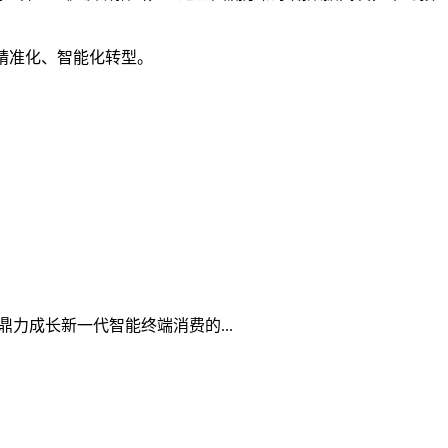
精准化、智能化转型。
力成长新一代智能终端消费的...