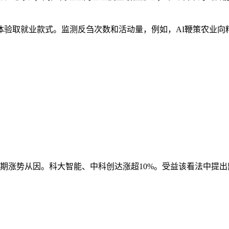
取就业款式。监测反刍次数和活动量，例如，AI鞭策农业向
涨势从因。科大智能、中科创达涨超10%。受益该看法中提出鼎