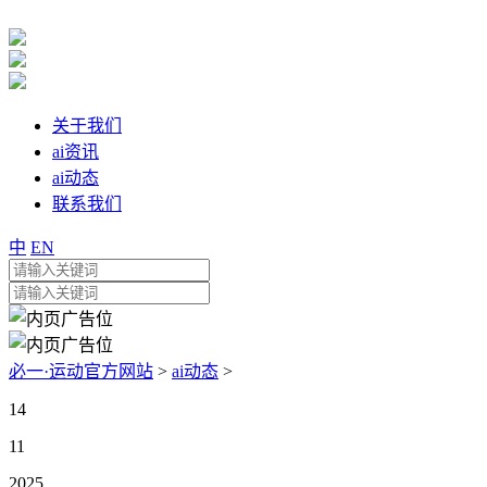
关于我们
ai资讯
ai动态
联系我们
中
EN
必一·运动官方网站
>
ai动态
>
14
11
2025