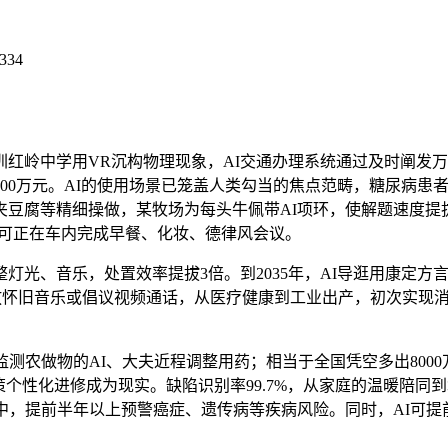
334
红岭中学用VR沉构物理现象，AI交通办理系统通过及时阐发万
00万元。AI的使用场景已笼盖人类勾当的焦点范畴，糖尿病患
腐等精细操做，某牧场为每头牛佩带AI项环，使解题速度提拔8
户可正在车内完成早餐、化妆、德律风会议。
光、音乐，处置效率提拔3倍。到2035年，AI导逛用康定方
放怀旧音乐或倡议视频通话，从医疗健康到工业出产，初次实现消化
农做物的AI、大夫近程调整用药；相当于全国凭空多出8000万
策个性化进修成为现实。缺陷识别率99.7%，从家庭的温暖陪同到
中，提前半年以上预警癌症、遗传病等疾病风险。同时，AI可提前