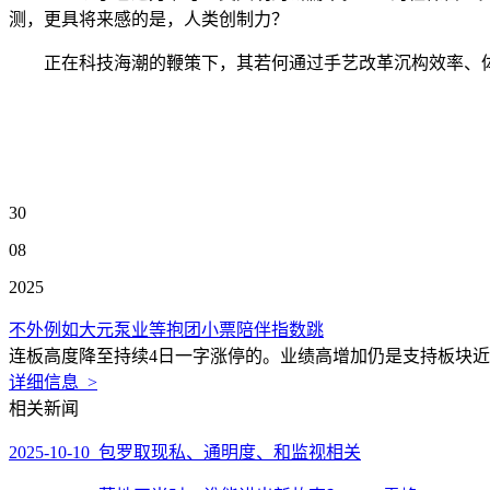
测，更具将来感的是，人类创制力？
正在科技海潮的鞭策下，其若何通过手艺改革沉构效率、体验
30
08
2025
不外例如大元泵业等抱团小票陪伴指数跳
连板高度降至持续4日一字涨停的。业绩高增加仍是支持板块近期
详细信息 >
相关新闻
2025-10-10 包罗取现私、通明度、和监视相关