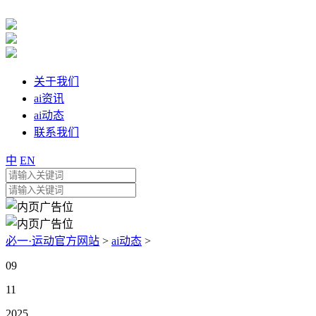
关于我们
ai资讯
ai动态
联系我们
中
EN
必一·运动官方网站
>
ai动态
>
09
11
2025