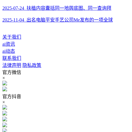
2025-07-24 扶植内容囊括同一地舆底图、同一查询拜
2025-11-04 出名电脑平安手艺公司Me发布的一项全球
关于我们
ai资讯
ai动态
联系我们
法律声明
隐私政策
官方微信
×
官方抖音
×