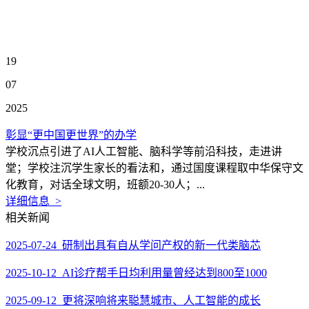
19
07
2025
彰显“更中国更世界”的办学
学校沉点引进了AI人工智能、脑科学等前沿科技，走进讲
堂；学校注沉学生家长的看法和，通过国度课程取中华保守文
化教育，对话全球文明，班额20-30人；...
详细信息 >
相关新闻
2025-07-24 研制出具有自从学问产权的新一代类脑芯
2025-10-12 AI诊疗帮手日均利用量曾经达到800至1000
2025-09-12 更将深响将来聪慧城市、人工智能的成长