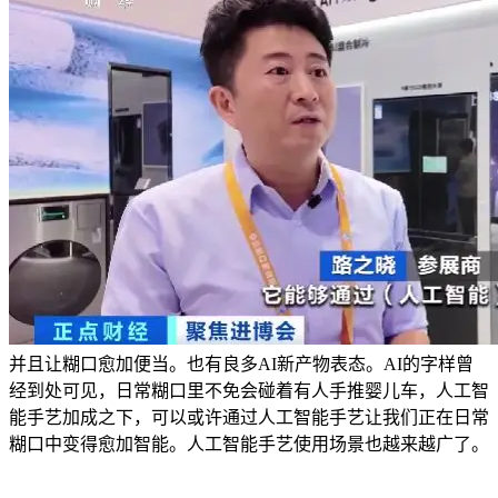
并且让糊口愈加便当。也有良多AI新产物表态。AI的字样曾
经到处可见，日常糊口里不免会碰着有人手推婴儿车，人工智
能手艺加成之下，可以或许通过人工智能手艺让我们正在日常
糊口中变得愈加智能。人工智能手艺使用场景也越来越广了。