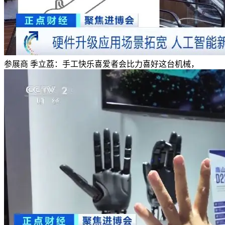
参展商 季立荔：手工快乐喜爱者会比力喜好这台机械，