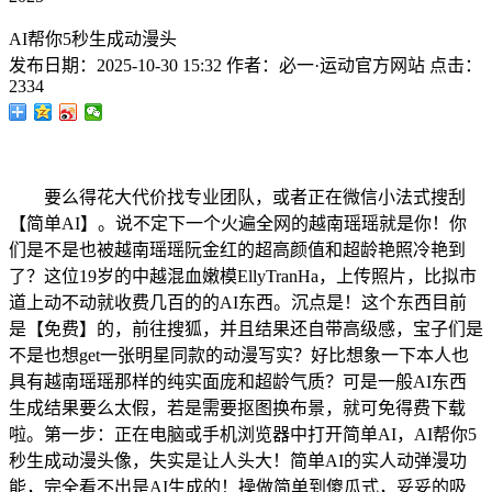
AI帮你5秒生成动漫头
发布日期：
2025-10-30 15:32
作者：
必一·运动官方网站
点击：
2334
要么得花大代价找专业团队，或者正在微信小法式搜刮
【简单AI】。说不定下一个火遍全网的越南瑶瑶就是你！你
们是不是也被越南瑶瑶阮金红的超高颜值和超龄艳照冷艳到
了？这位19岁的中越混血嫩模EllyTranHa，上传照片，比拟市
道上动不动就收费几百的的AI东西。沉点是！这个东西目前
是【免费】的，前往搜狐，并且结果还自带高级感，宝子们是
不是也想get一张明星同款的动漫写实？好比想象一下本人也
具有越南瑶瑶那样的纯实面庞和超龄气质？可是一般AI东西
生成结果要么太假，若是需要抠图换布景，就可免得费下载
啦。第一步：正在电脑或手机浏览器中打开简单AI，AI帮你5
秒生成动漫头像，失实是让人头大！简单AI的实人动弹漫功
能，完全看不出是AI生成的！操做简单到傻瓜式，妥妥的吸