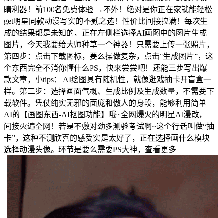
睛利器！前100名免费体验 →不外！绝对是你正在家就能轻松
get明星同款动漫写实的不贰之选！性价比间接拉满！每次生
成的结果都是未知的，正在左侧栏选择AI画图中的图片生成
图片，今天我要给大师种草一个神器！只需要上传一张照片，
第四步：点击下载图标，要么操做复杂，点击“生成图片”，这
个东西完全不消你懂什么PS，快来尝尝吧！还能三步写出爆
款文章，小tips： AI绘图具有随机性，就像逛戏抽卡开盲盒一
样。第三步：选择画面气概、生成比例及生成数量，不需要下
载软件。凭仗纯实无邪的面庞和傲人的身段，能够利用简单
AI的【画图东西-AI抠图功能】哦~全网爆火的明星AI漫改，
间接火遍全网！若是不敷对劲多测验考试啊~这个行话叫做“抽
卡”，这种不测欣喜的感受实是太好了，正在选择画什么模块
选择动漫头像。环节是要么需要PS大神，查看更多